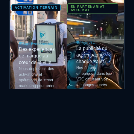
EN PARTENARIAT
ACTIVATION TERRAIN
AVEC KAI
Régie VTC
Régie Événementielle
La publicité qui
Des expériences
accompagne
de marque au
chaque trajet
cœur de la ville
Nos écrans
Nous déployons des
embarqués dans les
activations et
VTC diffusent vos
opérations de street
messages auprès
marketing pour créer
d’une audience
des interactions
captive, tout au long
directes entre votre
de leurs
marque et votre
déplacements en
audience, avec un
ville.
impact immédiat sur
le terrain.