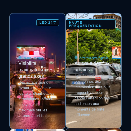
LED 24/7
HAUTE
FRÉQUENTATION
Écrans Rooftop
Carrefour stratégique
Visibilité
Au cœur des flux
maximale sur les
urbains
grands axes
Nos écrans sont
positionnés aux
Des écrans grand
intersections les plus
format installés sur
fréquentées pour
les toits d’immeubles
capter l’attention des
stratégiques, offrant
audiences aux
une visibilité
moments de forte
maximale sur les
affluence.
artères à fort trafic.