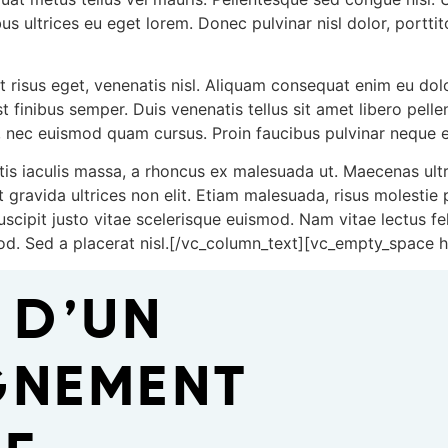
nibus ultrices eu eget lorem. Donec pulvinar nisl dolor, port
t risus eget, venenatis nisl. Aliquam consequat enim eu do
est finibus semper. Duis venenatis tellus sit amet libero pe
r, nec euismod quam cursus. Proin faucibus pulvinar neque 
tis iaculis massa, a rhoncus ex malesuada ut. Maecenas ult
 gravida ultrices non elit. Etiam malesuada, risus molestie 
cipit justo vitae scelerisque euismod. Nam vitae lectus felis
ismod. Sed a placerat nisl.[/vc_column_text][vc_empty_spac
E
 D’UN
NEMENT