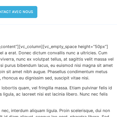
NTACT AVEC NOUS
r_content”][vc_column][vc_empty_space height=”50px”]
el a erat. Donec dictum convallis nunc a ultricies. Cum
iverra, nunc ex volutpat tellus, at sagittis velit massa vel
 nisi purus bibendum lacus, eu euismod nisi magna sit amet
Proin sit amet nibh augue. Phasellus condimentum metus
rhoncus eu dignissim sed, suscipit vitae nisi.
ortis quam, vel fringilla massa. Etiam pulvinar felis id
ligula, ac laoreet nisi est lacinia libero. Nunc nec felis
 nec, interdum aliquam ligula. Proin scelerisque, dui non
t id diam aliquet, congue leo eget, pharetra libero. Sed