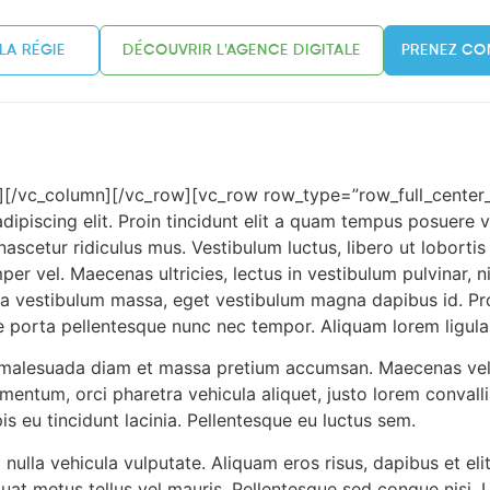
LA RÉGIE
DÉCOUVRIR L'AGENCE DIGITALE
PRENEZ CO
”][/vc_column][/vc_row][vc_row row_type=”row_full_cente
ipiscing elit. Proin tincidunt elit a quam tempus posuere v
scetur ridiculus mus. Vestibulum luctus, libero ut lobortis v
mper vel. Maecenas ultricies, lectus in vestibulum pulvinar,
ngilla vestibulum massa, eget vestibulum magna dapibus id. 
e porta pellentesque nunc nec tempor. Aliquam lorem ligula, 
alesuada diam et massa pretium accumsan. Maecenas vel lob
mentum, orci pharetra vehicula aliquet, justo lorem convallis 
is eu tincidunt lacinia. Pellentesque eu luctus sem.
nulla vehicula vulputate. Aliquam eros risus, dapibus et elit
at metus tellus vel mauris. Pellentesque sed congue nisi. U