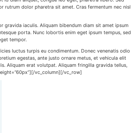
titor rutrum dolor pharetra sit amet. Cras fermentum nec nisl
lor gravida iaculis. Aliquam bibendum diam sit amet ipsum
llentesque porta. Nunc lobortis enim eget ipsum tempus, sed
eget tempor.
ricies luctus turpis eu condimentum. Donec venenatis odio
pretium egestas, ante justo ornare metus, et vehicula elit
. Aliquam erat volutpat. Aliquam fringilla gravida tellus,
e height=”60px”][/vc_column][/vc_row]