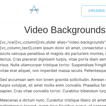
EXPLORER 
Video Backgrounds
[vc_row][vc_column][rev_slider alias=”video-backgrounds
[vc_column_text]Lorem ipsum dolor sit amet, consectetur ad
sociis natoque penatibus et magnis dis parturient montes, na
lectus. Cras placerat dignissim turpis, vitae porta diam se
risus. Nulla ullamcorper tristique tortor. Suspendisse fri
vitae erat aliquet, non imperdiet massa iaculis. Pellentesqu
Sed accumsan sem non lorem gravida sollicitudin. Aenean m
turpis volutpat, sit amet mollis enim convallis. Phasellus fer
sapien. Cras vitae convallis tortor. Curabitur bibendum turp
Maecenas a dictum nunc. Curabitur tristique libero sit amet 
pellentesque laoreet, quam risus faucibus augue, et consequ