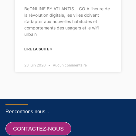
BeONLINE BY ATLANTIS… CO A l’heure de
la révolution digitale, les villes doivent
s’adapter aux nouvelles habitudes et
comportements des usagers et le wifi
urbain
LIRE LA SUITE »
23 juin 2020
Aucun commentaire
Rencontrons-nous...
CONTACTEZ-NOUS