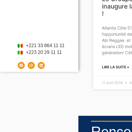
inaugure l
!
Atlantis Côte D’
l’opportunité de
Abi Reggae et 
+221 33 864 11 11
écrans LED mob
+223 20 29 11 11
génération! C’é
LIRE LA SUITE »
11 avril 2016
A
Rencon