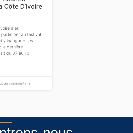
a Côte D’ivoire
ivoire a eu
 participer au festival
d’y inaugurer ses
ile dernière
tait du 07 au 10
ucun commentaire
trons-nous...