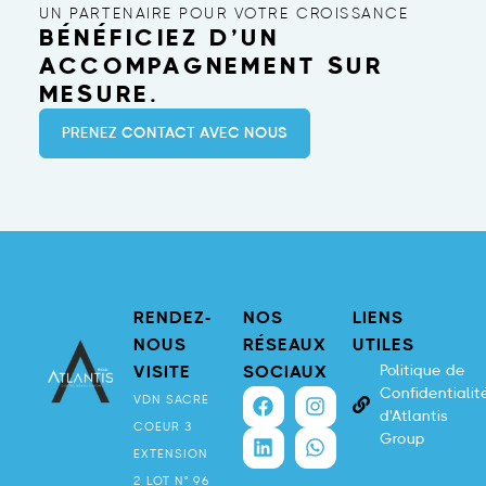
UN PARTENAIRE POUR VOTRE CROISSANCE
BÉNÉFICIEZ D’UN
ACCOMPAGNEMENT SUR
MESURE.
PRENEZ CONTACT AVEC NOUS
RENDEZ-
NOS
LIENS
NOUS
RÉSEAUX
UTILES
Politique de
VISITE
SOCIAUX
Confidentialit
VDN SACRE
d'Atlantis
COEUR 3
Group
EXTENSION
2 LOT N° 96