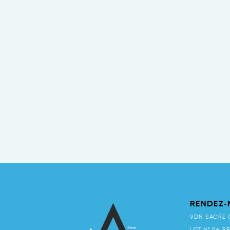
RENDEZ-
VDN SACRE 
LOT N° 96 P