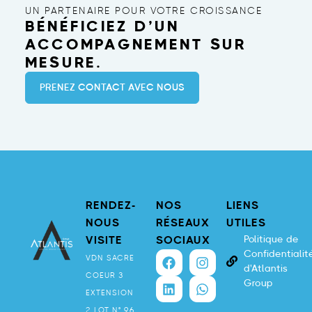
UN PARTENAIRE POUR VOTRE CROISSANCE
BÉNÉFICIEZ D’UN
ACCOMPAGNEMENT SUR
MESURE.
PRENEZ CONTACT AVEC NOUS
RENDEZ-
NOS
LIENS
NOUS
RÉSEAUX
UTILES
Politique de
VISITE
SOCIAUX
Confidentialit
VDN SACRE
d'Atlantis
COEUR 3
Group
EXTENSION
2 LOT N° 96