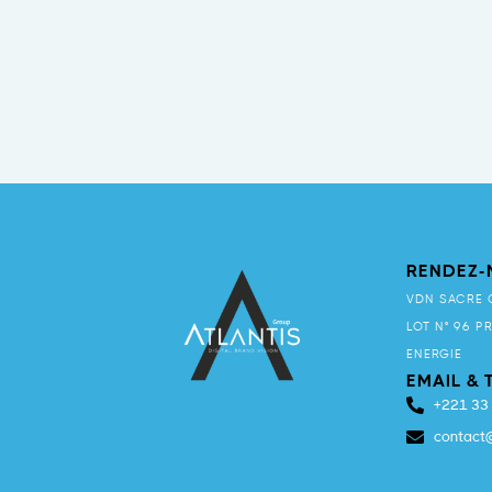
RENDEZ-
VDN SACRE 
LOT N° 96 P
ENERGIE
EMAIL &
+221 33
contact