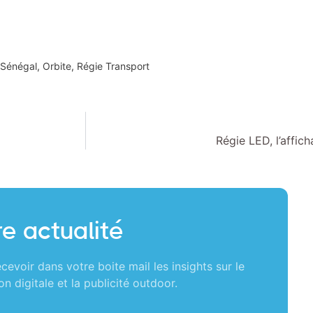
 Sénégal
,
Orbite
,
Régie Transport
Régie LED, l’affic
e actualité
cevoir dans votre boite mail les insights sur le
n digitale et la publicité outdoor.