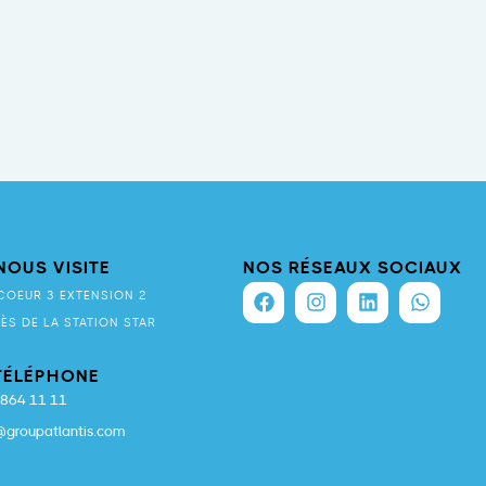
NOUS VISITE
NOS RÉSEAUX SOCIAUX
COEUR 3 EXTENSION 2
RÈS DE LA STATION STAR
 TÉLÉPHONE
 864 11 11
@groupatlantis.com