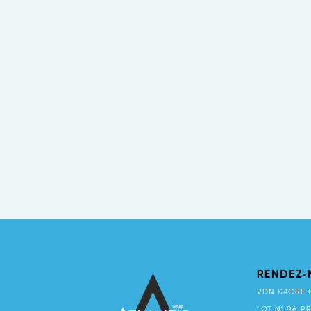
RENDEZ-
VDN SACRE 
LOT N° 96 P